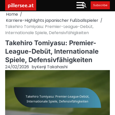
Skip
pillersee.at
Subscribe
to
Home
content
Karriere-Highlights japanischer Fußballspieler
Takehiro Tomiyasu: Premier-League-Debüt,
Internationale Spiele, Defensivfähigkeiten
Takehiro Tomiyasu: Premier-
League-Debüt, Internationale
Spiele, Defensivfähigkeiten
24/02/2026
by
Kenji Takahashi