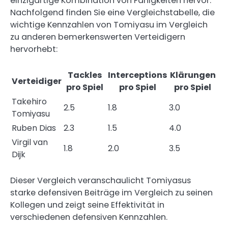
einzigartige Kombination von Fähigkeiten hervor.
Nachfolgend finden Sie eine Vergleichstabelle, die
wichtige Kennzahlen von Tomiyasu im Vergleich
zu anderen bemerkenswerten Verteidigern
hervorhebt:
Tackles
Interceptions
Klärungen
Verteidiger
pro Spiel
pro Spiel
pro Spiel
Takehiro
2.5
1.8
3.0
Tomiyasu
Ruben Dias
2.3
1.5
4.0
Virgil van
1.8
2.0
3.5
Dijk
Dieser Vergleich veranschaulicht Tomiyasus
starke defensiven Beiträge im Vergleich zu seinen
Kollegen und zeigt seine Effektivität in
verschiedenen defensiven Kennzahlen.