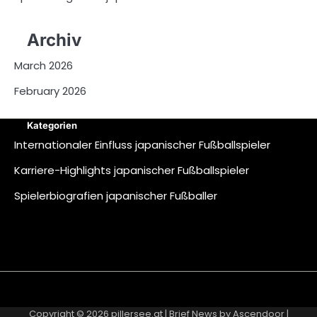
Archiv
March 2026
February 2026
Kategorien
Internationaler Einfluss japanischer Fußballspieler
Karriere-Highlights japanischer Fußballspieler
Spielerbiografien japanischer Fußballer
About
Contact
Cookie
Privacy
Sitemap
Terms
Us
Us
Policy
Policy
and
Copyright © 2026
pillersee.at
| Brief News by
Ascendoor
|