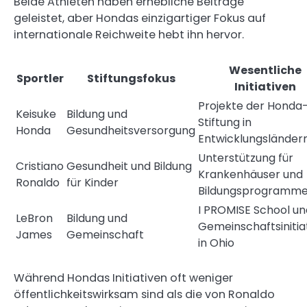
Beide Athleten haben erhebliche Beiträge
geleistet, aber Hondas einzigartiger Fokus auf
internationale Reichweite hebt ihn hervor.
Wesentliche
Sportler
Stiftungsfokus
Initiativen
Projekte der Honda
Keisuke
Bildung und
Stiftung in
Honda
Gesundheitsversorgung
Entwicklungsländer
Unterstützung für
Cristiano
Gesundheit und Bildung
Krankenhäuser und
Ronaldo
für Kinder
Bildungsprogramm
I PROMISE School un
LeBron
Bildung und
Gemeinschaftsinitia
James
Gemeinschaft
in Ohio
Während Hondas Initiativen oft weniger
öffentlichkeitswirksam sind als die von Ronaldo