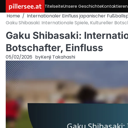
Skip
pillersee.at
Titelseite
Unsere Geschichte
Kontaktieren
to
Home
Internationaler Einfluss japanischer Fußballsp
content
Gaku Shibasaki: Internationale Spiele, Kultureller Botsch
Gaku Shibasaki: Internatio
Botschafter, Einfluss
05/02/2026
by
Kenji Takahashi